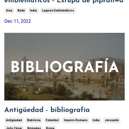
emblemáticos - Estupa de piprahwa
Asia
Buda
India
Lugares Emblemáticos
Dec 11, 2022
Antigüedad - bibliografía
Antigüedad
Babilonia
Estambul
Imperio Romano
India
Jerusalén
Julio César
Nómadas
Roma