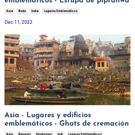
emblemáticos - Estupa de piprahwa
Asia
Buda
India
Lugares Emblemáticos
Dec 11, 2022
Asia - Lugares y edificios
emblemáticos - Ghats de cremación
Asia
Benarés
Hinduismo
Indi
Lugares Emblemáticos