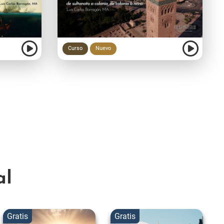
Curso
Nuevo
al