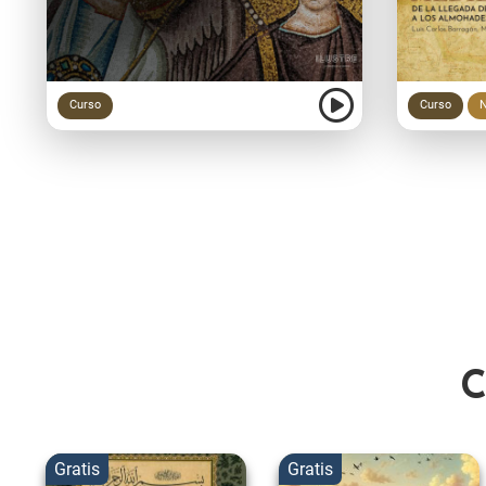
Curso
Curso
N
C