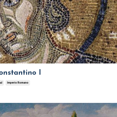
onstantino I
ul
Imperio Romano