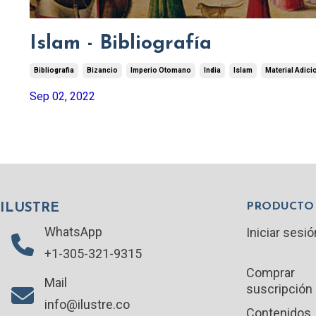
Islam - Bibliografía
Bibliografia
Bizancio
Imperio Otomano
India
Islam
Material Adici
Sep 02, 2022
PRODUCTO
ILUSTRE
WhatsApp
Iniciar sesió
+1-305-321-9315
Comprar
Mail
suscripción
info@ilustre.co
Contenidos