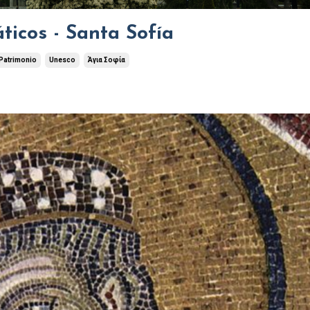
icos - Santa Sofía
Patrimonio
Unesco
Άγια Σοφία