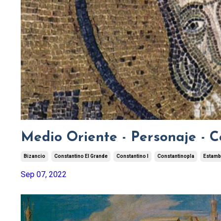
Medio Oriente - Personaje - C
Bizancio
Constantino El Grande
Constantino I
Constantinopla
Estamb
Sep 07, 2022