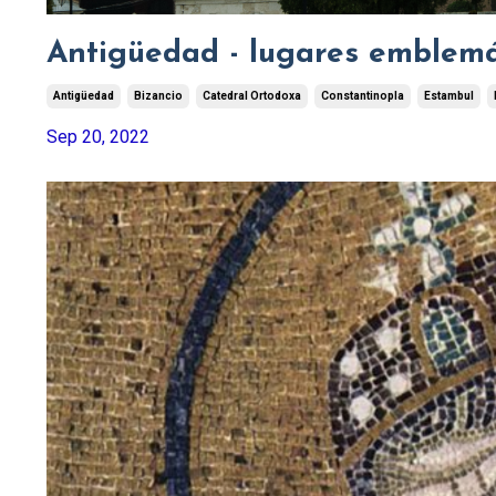
Antigüedad - lugares emblemát
Antigüedad
Bizancio
Catedral Ortodoxa
Constantinopla
Estambul
Sep 20, 2022