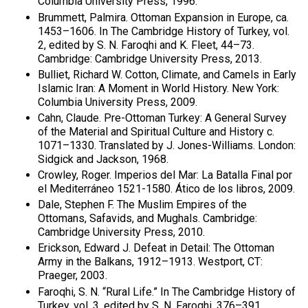
Columbia University Press, 1996.
Brummett, Palmira. Ottoman Expansion in Europe, ca.
1453–1606. In The Cambridge History of Turkey, vol.
2, edited by S. N. Faroqhi and K. Fleet, 44–73.
Cambridge: Cambridge University Press, 2013.
Bulliet, Richard W. Cotton, Climate, and Camels in Early
Islamic Iran: A Moment in World History. New York:
Columbia University Press, 2009.
Cahn, Claude. Pre-Ottoman Turkey: A General Survey
of the Material and Spiritual Culture and History c.
1071–1330. Translated by J. Jones-Williams. London:
Sidgick and Jackson, 1968.
Crowley, Roger. Imperios del Mar: La Batalla Final por
el Mediterráneo 1521-1580. Ático de los libros, 2009.
Dale, Stephen F. The Muslim Empires of the
Ottomans, Safavids, and Mughals. Cambridge:
Cambridge University Press, 2010.
Erickson, Edward J. Defeat in Detail: The Ottoman
Army in the Balkans, 1912–1913. Westport, CT:
Praeger, 2003.
Faroqhi, S. N. “Rural Life.” In The Cambridge History of
Turkey, vol. 3, edited by S. N. Faroqhi, 376–391.