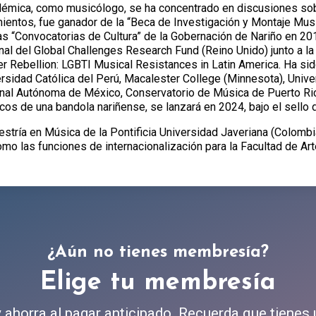
démica, como musicólogo, se ha concentrado en discusiones sob
ientos, fue ganador de la “Beca de Investigación y Montaje Musi
as “Convocatorias de Cultura” de la Gobernación de Nariño en 20
onal del Global Challenges Research Fund (Reino Unido) junto a l
r Rebellion: LGBTI Musical Resistances in Latin America. Ha sido
versidad Católica del Perú, Macalester College (Minnesota), Univ
onal Autónoma de México, Conservatorio de Música de Puerto Ric
 ecos de una bandola nariñense, se lanzará en 2024, bajo el sello d
tría en Música de la Pontificia Universidad Javeriana (Colombi
omo las funciones de internacionalización para la Facultad de Art
¿Aún no tienes membresía?
Elige tu membresía
ahorra al pagar anticipado. Recuerda que tienes