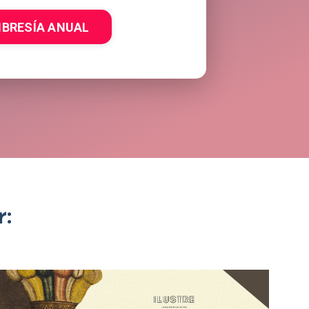
BRESÍA ANUAL
: