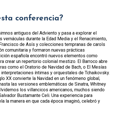
esta conferencia?
 himnos antiguos del Adviento y pasa a explorar el
s vernáculas durante la Edad Media y el Renacimiento,
rancisco de Asís y colecciones tempranas de carols
ión comunitaria y formaron nuevas prácticas
adición española encontró nuevos elementos como
a crear un repertorio colonial mestizo. El Barroco abre
bras como el Oratorio de Navidad de Bach, o El Mesías
 interpretaciones íntimas y orquestales de Tchaikovsky.
lo XX convierte la Navidad en un fenómeno global,
 hasta las versiones emblemáticas de Sinatra, Whitney
olvidemos los villancicos americanos, muchos siendo
alvador Bustamante Celi. Una experiencia para
la la manera en que cada época imaginó, celebró y