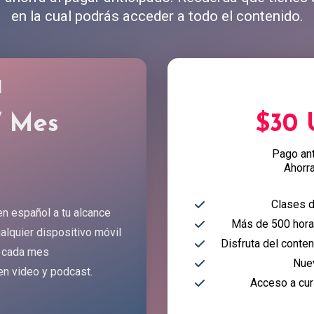
en la cual podrás acceder a todo el contenido.
l
/ Mes
$30
Pago an
Ahorr
Clases d
en español a tu alcance
Más de 500 horas
alquier dispositivo móvil
Disfruta del conte
 cada mes
Nue
en video y podcast.
Acceso a cur