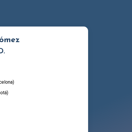
Gómez
D.
celona)
otá)