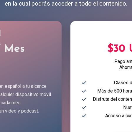
en la cual podrás acceder a todo el contenido.
l
/ Mes
$30
Pago an
Ahorr
Clases d
en español a tu alcance
Más de 500 horas
alquier dispositivo móvil
Disfruta del conte
 cada mes
Nue
en video y podcast.
Acceso a cur