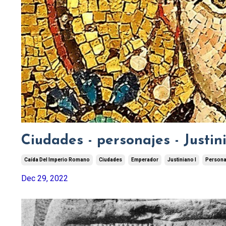
Ciudades - personajes - Justin
Caída Del Imperio Romano
Ciudades
Emperador
Justiniano I
Persona
Dec 29, 2022