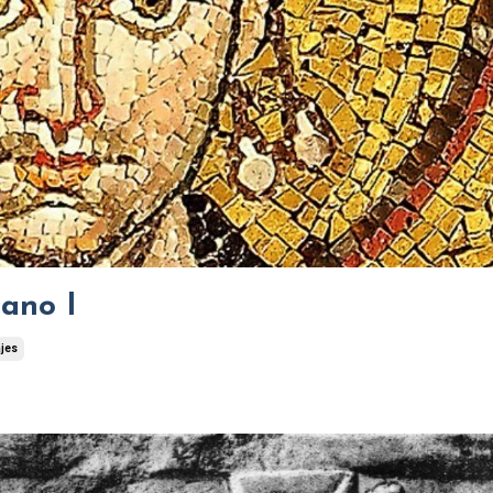
iano I
jes