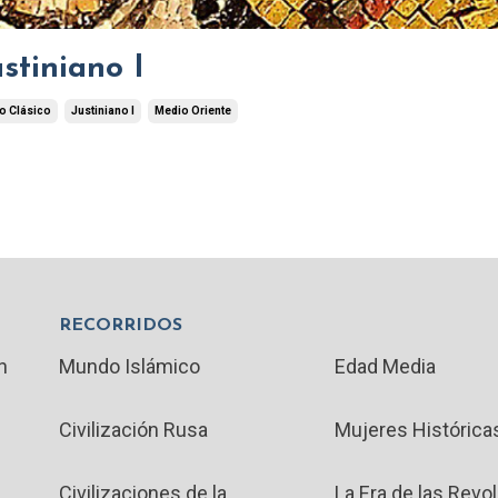
stiniano I
o Clásico
Justiniano I
Medio Oriente
RECORRIDOS
n
Mundo Islámico
Edad Media
Civilización Rusa
Mujeres Histórica
Civilizaciones de la
La Era de las Revo