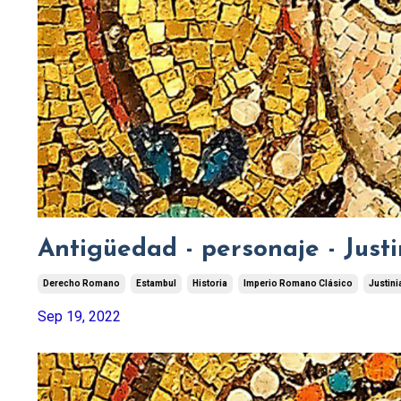
Antigüedad - personaje - Justi
Derecho Romano
Estambul
Historia
Imperio Romano Clásico
Justini
Sep 19, 2022