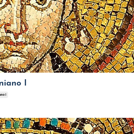
niano I
ano I