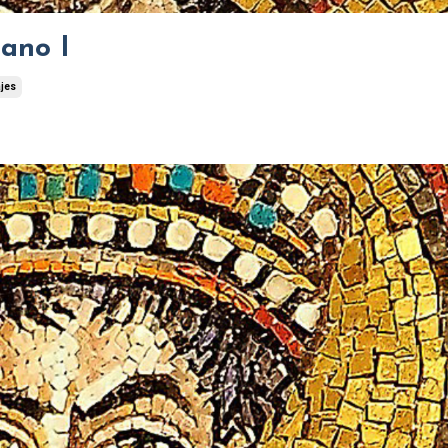
iano I
jes