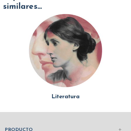
similares...
Literatura
Mundo Islámico
Civilización Rusa
Iniciar sesión
PRODUCTO