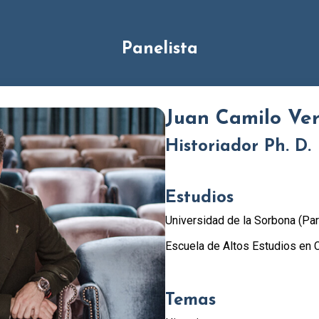
Panelista
Juan Camilo Ve
Historiador Ph. D.
Estudios
Universidad de la Sorbona (Par
Escuela de Altos Estudios en C
Temas