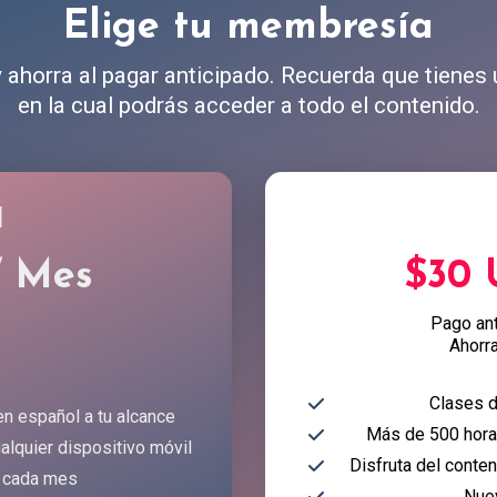
Elige tu membresía
ahorra al pagar anticipado. Recuerda que tienes
en la cual podrás acceder a todo el contenido.
l
/ Mes
$30
Pago an
Ahorr
Clases d
en español a tu alcance
Más de 500 horas
alquier dispositivo móvil
Disfruta del conte
 cada mes
Nue