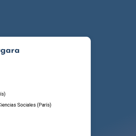
rgara
ís)
iencias Sociales (París)