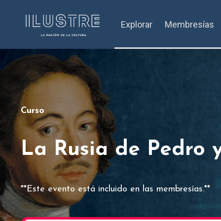
Explorar
Membresías
Curso
La Rusia de Pedro y
**Este evento está incluido en las membresías.**