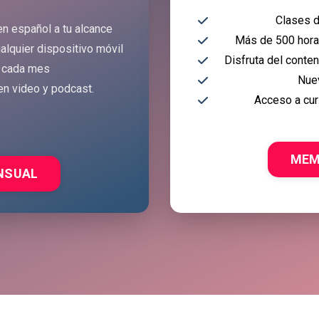
Clases d
en español a tu alcance
Más de 500 horas
alquier dispositivo móvil
Disfruta del conte
 cada mes
Nue
en video y podcast.
Acceso a cur
MEM
NSUAL