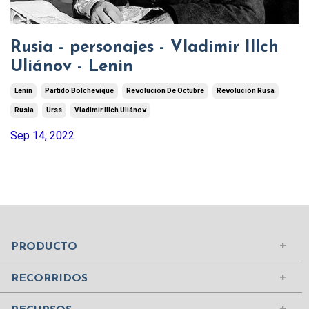
Rusia - personajes - Vladimir Illch
Uliánov - Lenin
Lenin
Partido Bolchevique
Revolución De Octubre
Revolución Rusa
Rusia
Urss
Vladimir Illch Uliánov
Sep 14, 2022
Mundo Islámico
Civilización Rusa
Iniciar sesión
PRODUCTO
Civilizaciones de la Antigüedad
Comprar suscripción
Ciudades del Mundo
RECORRIDOS
Contenidos
Edad Media
¿Quiénes somos?