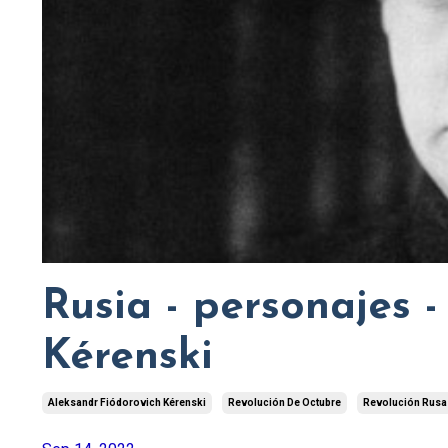
Rusia - personajes 
Kérenski
Aleksandr Fiódorovich Kérenski
Revolución De Octubre
Revolución Rusa