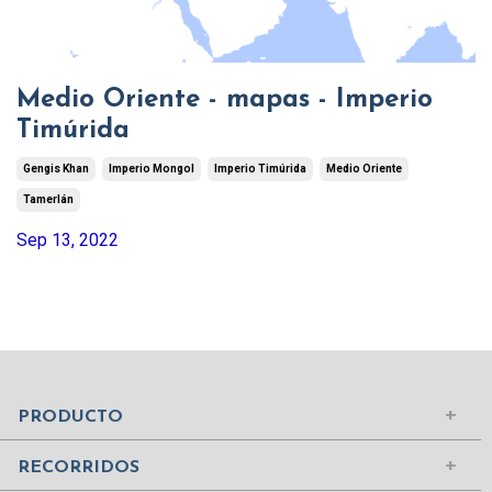
Medio Oriente - mapas - Imperio
Timúrida
Gengis Khan
Imperio Mongol
Imperio Timúrida
Medio Oriente
Tamerlán
Sep 13, 2022
Mundo Islámico
Civilización Rusa
Iniciar sesión
PRODUCTO
Civilizaciones de la Antigüedad
Comprar suscripción
Ciudades del Mundo
RECORRIDOS
Contenidos
Edad Media
¿Quiénes somos?