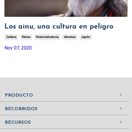
Los ainu, una cultura en peligro
Cultura
Etnias
Historiahistoria
Idiomas
Japón
Nov 07, 2020
Mundo Islámico
Civilización Rusa
Iniciar sesión
PRODUCTO
Civilizaciones de la Antigüedad
Comprar suscripción
Ciudades del Mundo
RECORRIDOS
Contenidos
Edad Media
¿Quiénes somos?
RECURSOS
Mujeres Históricas
Contáctanos