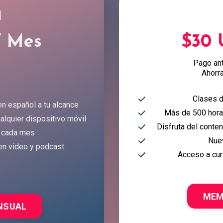
l
/ Mes
$30
Pago an
Ahorr
Clases d
en español a tu alcance
Más de 500 horas
alquier dispositivo móvil
Disfruta del conte
 cada mes
Nue
en video y podcast.
Acceso a cur
MEM
NSUAL