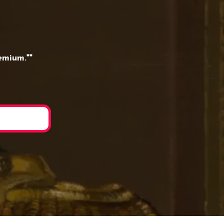
emium.**