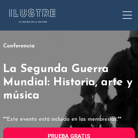
Conferencia
La Segunda Guerra
Mundial: Historia, arte y
música
**Este evento está incluido en las membresías.**
PRUEBA GRATIS