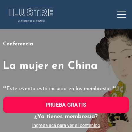
Conferencia
La mujer en China
**Este evento está incluido en las membresías.**
PRUEBA GRATIS
¿Ya tienes membresía?
Ingresa acá para ver el contenido