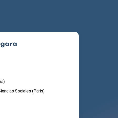
rgara
ís)
iencias Sociales (París)