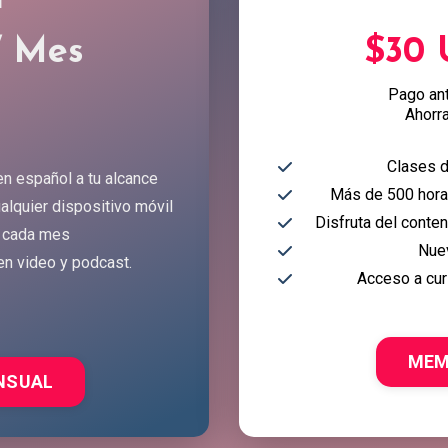
l
/ Mes
$30
Pago an
Ahorr
Clases d
en español a tu alcance
Más de 500 horas
alquier dispositivo móvil
Disfruta del conte
 cada mes
Nue
en video y podcast.
Acceso a cur
MEM
NSUAL