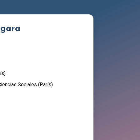
rgara
ís)
iencias Sociales (París)