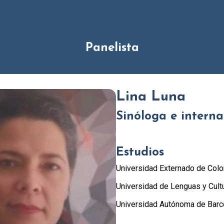
Panelista
Lina Luna
Sinóloga e internac
Estudios
Universidad Externado de Col
Universidad de Lenguas y Cultu
Universidad Autónoma de Barc