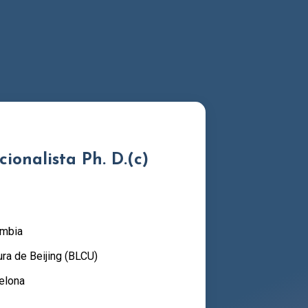
ionalista Ph. D.(c)
ombia
ra de Beijing (BLCU)
elona