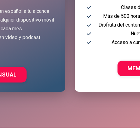
Clases d
en español a tu alcance
Más de 500 horas
alquier dispositivo móvil
Disfruta del conte
 cada mes
Nue
en video y podcast.
Acceso a cur
MEM
NSUAL