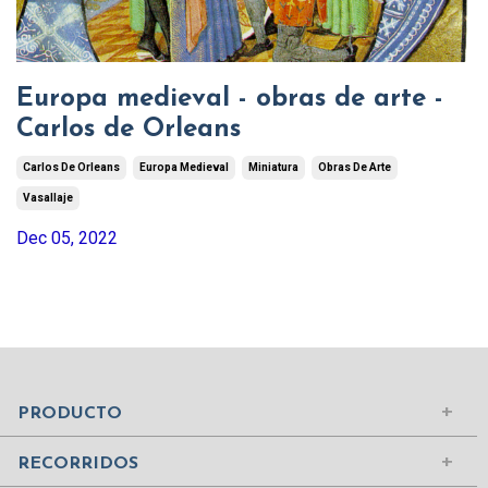
Europa medieval - obras de arte -
Carlos de Orleans
Carlos De Orleans
Europa Medieval
Miniatura
Obras De Arte
Vasallaje
Dec 05, 2022
Mundo Islámico
Civilización Rusa
Iniciar sesión
PRODUCTO
Civilizaciones de la Antigüedad
Comprar suscripción
Ciudades del Mundo
RECORRIDOS
Contenidos
Edad Media
¿Quiénes somos?