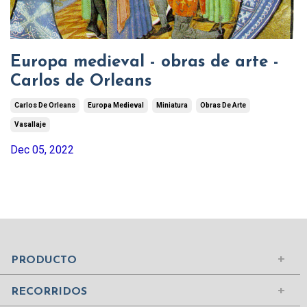
Europa medieval - obras de arte -
Carlos de Orleans
Carlos De Orleans
Europa Medieval
Miniatura
Obras De Arte
Vasallaje
Dec 05, 2022
Mundo Islámico
Civilización Rusa
Iniciar sesión
PRODUCTO
Civilizaciones de la Antigüedad
Comprar suscripción
Ciudades del Mundo
RECORRIDOS
Contenidos
Edad Media
¿Quiénes somos?