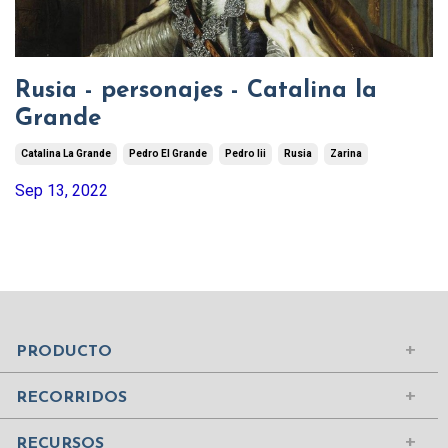
Rusia - personajes - Catalina la
Grande
Catalina La Grande
Pedro El Grande
Pedro Iii
Rusia
Zarina
Sep 13, 2022
Mundo Islámico
Civilización Rusa
Iniciar sesión
PRODUCTO
Civilizaciones de la Antigüedad
Comprar suscripción
Ciudades del Mundo
RECORRIDOS
Contenidos
Edad Media
¿Quiénes somos?
RECURSOS
Mujeres Históricas