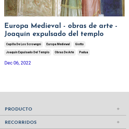
Europa Medieval - obras de arte -
Joaquín expulsado del templo
Capilla De Los Scrovegni
Europa Medieval
Giotto
Joaquín Expulsado Del Templo
Obras De Arte
Padua
Dec 06, 2022
Mundo Islámico
Civilización Rusa
Iniciar sesión
PRODUCTO
Civilizaciones de la Antigüedad
Comprar suscripción
Ciudades del Mundo
RECORRIDOS
Contenidos
Edad Media
¿Quiénes somos?