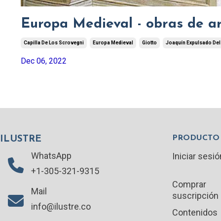
Europa Medieval - obras de ar
Capilla De Los Scrovegni
Europa Medieval
Giotto
Joaquín Expulsado De
Dec 06, 2022
PRODUCTO
ILUSTRE
WhatsApp
Iniciar sesió
+1-305-321-9315
Comprar
Mail
suscripción
info@ilustre.co
Contenidos