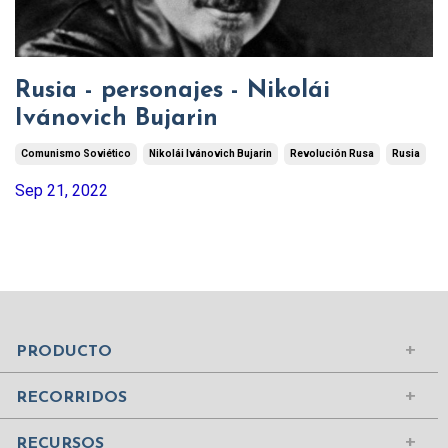
Rusia - personajes - Nikolái
Ivánovich Bujarin
Comunismo Soviético
Nikolái Ivánovich Bujarin
Revolución Rusa
Rusia
Sep 21, 2022
Mundo Islámico
Civilización Rusa
Iniciar sesión
PRODUCTO
Civilizaciones de la Antigüedad
Comprar suscripción
Ciudades del Mundo
RECORRIDOS
Contenidos
Edad Media
¿Quiénes somos?
RECURSOS
Mujeres Históricas