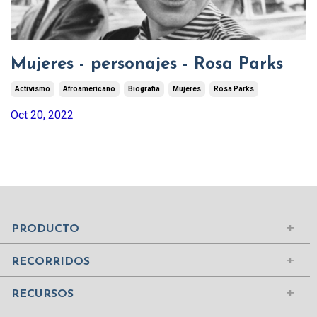
Mujeres - personajes - Rosa Parks
Activismo
Afroamericano
Biografia
Mujeres
Rosa Parks
Oct 20, 2022
Mundo Islámico
Civilización Rusa
Iniciar sesión
PRODUCTO
Civilizaciones de la Antigüedad
Comprar suscripción
Ciudades del Mundo
RECORRIDOS
Contenidos
Edad Media
¿Quiénes somos?
RECURSOS
Mujeres Históricas
Contáctanos