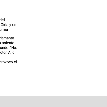
del
Girls y en
erma.
ariamente
u asiento
ponde: "No,
ctor. A lo
provocó el