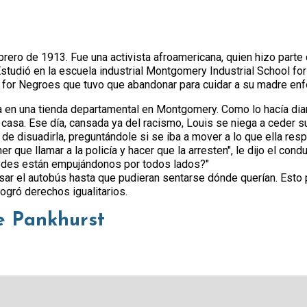
ero de 1913. Fue una activista afroamericana, quien hizo parte 
tudió en la escuela industrial Montgomery Industrial School for 
 for Negroes que tuvo que abandonar para cuidar a su madre enf
a en una tienda departamental en Montgomery. Como lo hacía di
 casa. Ese día, cansada ya del racismo, Louis se niega a ceder s
 de disuadirla, preguntándole si se iba a mover a lo que ella res
r que llamar a la policía y hacer que la arresten", le dijo el condu
tedes están empujándonos por todos lados?"
r el autobús hasta que pudieran sentarse dónde querían. Esto 
ogró derechos igualitarios.
ne Pankhurst