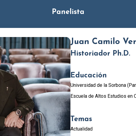
Panelista
Juan Camilo Ve
Historiador Ph.D.
Educación
Universidad de la Sorbona (Par
Escuela de Altos Estudios en C
Temas
Actualidad