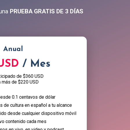
 una
PRUEBA GRATIS DE 3 DÍAS
Anual
 USD
/ Mes
ticipado de $360 USD
a más de $220 USD
esde 0.1 centavos de dólar
 de cultura en español a tu alcance
nido desde cualquier dispositivo móvil
vo contenido cada mes
sos en vivo, en video y podcast