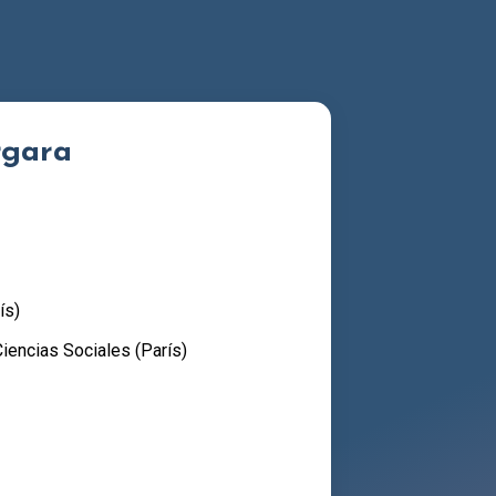
rgara
ís)
iencias Sociales (París)