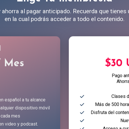
ahorra al pagar anticipado. Recuerda que tienes
en la cual podrás acceder a todo el contenido.
l
/ Mes
$30
Pago an
Ahorr
Clases d
en español a tu alcance
Más de 500 horas
alquier dispositivo móvil
Disfruta del conte
 cada mes
Nue
en video y podcast.
Acceso a cur