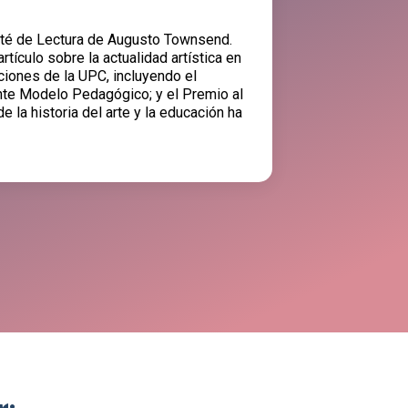
mité de Lectura de Augusto Townsend.
tículo sobre la actualidad artística en
ciones de la UPC, incluyendo el
nte Modelo Pedagógico; y el Premio al
 la historia del arte y la educación ha