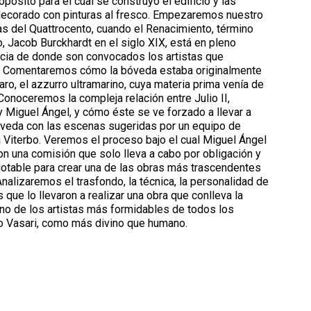
sito para el cual se construyó el edificio y las
 decorado con pinturas al fresco. Empezaremos nuestro
tas del Quattrocento, cuando el Renacimiento, término
o, Jacob Burckhardt en el siglo XIX, está en pleno
ncia de donde son convocados los artistas que
es. Comentaremos cómo la bóveda estaba originalmente
o, el azzurro ultramarino, cuya materia prima venía de
Conoceremos la compleja relación entre Julio II,
 y Miguel Ángel, y cómo éste se ve forzado a llevar a
óveda con las escenas sugeridas por un equipo de
 Viterbo. Veremos el proceso bajo el cual Miguel Ángel
 una comisión que solo lleva a cabo por obligación y
agotable para crear una de las obras más trascendentes
 Analizaremos el trasfondo, la técnica, la personalidad de
 que lo llevaron a realizar una obra que conlleva la
no de los artistas más formidables de todos los
o Vasari, como más divino que humano.