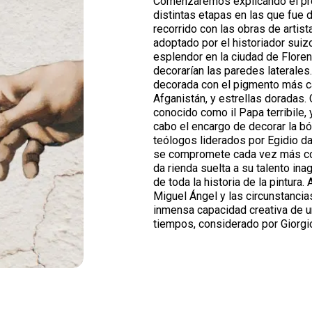
Comenzaremos explicando el propó
distintas etapas en las que fue
recorrido con las obras de artis
adoptado por el historiador suiz
esplendor en la ciudad de Flore
decorarían las paredes lateral
decorada con el pigmento más car
Afganistán, y estrellas doradas. 
conocido como il Papa terribile,
cabo el encargo de decorar la b
teólogos liderados por Egidio da
se compromete cada vez más con
da rienda suelta a su talento in
de toda la historia de la pintura.
Miguel Ángel y las circunstancias
inmensa capacidad creativa de u
tiempos, considerado por Giorgi