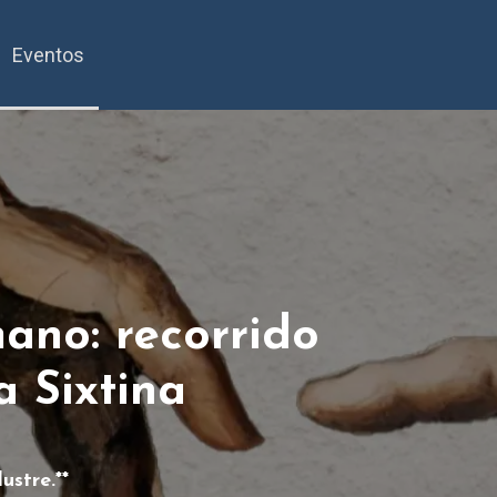
Eventos
ano: recorrido
a Sixtina
ustre.**