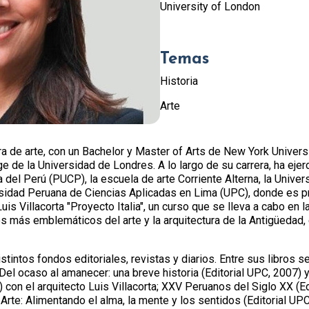
University of London
Temas
Historia
Arte
ra de arte, con un Bachelor y Master of Arts de New York Univers
ge de la Universidad de Londres. A lo largo de su carrera, ha ejer
a del Perú (PUCP), la escuela de arte Corriente Alterna, la Unive
ersidad Peruana de Ciencias Aplicadas en Lima (UPC), donde es p
 a Luis Villacorta "Proyecto Italia", un curso que se lleva a cabo e
s más emblemáticos del arte y la arquitectura de la Antigüedad,
tintos fondos editoriales, revistas y diarios. Entre sus libros se
Del ocaso al amanecer: una breve historia (Editorial UPC, 2007) y
5) con el arquitecto Luis Villacorta; XXV Peruanos del Siglo XX (E
rte: Alimentando el alma, la mente y los sentidos (Editorial UPC