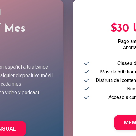
l
/ Mes
$30
Pago an
Ahorr
Clases d
en español a tu alcance
Más de 500 horas
alquier dispositivo móvil
Disfruta del conte
 cada mes
Nue
en video y podcast.
Acceso a cur
MEM
NSUAL