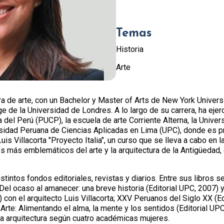
Temas
Historia
Arte
ra de arte, con un Bachelor y Master of Arts de New York Univers
ge de la Universidad de Londres. A lo largo de su carrera, ha ejer
a del Perú (PUCP), la escuela de arte Corriente Alterna, la Unive
ersidad Peruana de Ciencias Aplicadas en Lima (UPC), donde es p
 a Luis Villacorta "Proyecto Italia", un curso que se lleva a cabo e
s más emblemáticos del arte y la arquitectura de la Antigüedad,
tintos fondos editoriales, revistas y diarios. Entre sus libros se
Del ocaso al amanecer: una breve historia (Editorial UPC, 2007) y
5) con el arquitecto Luis Villacorta; XXV Peruanos del Siglo XX (E
rte: Alimentando el alma, la mente y los sentidos (Editorial UPC
 la arquitectura según cuatro académicas mujeres.