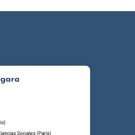
rgara
ís)
iencias Sociales (París)