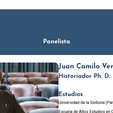
Panelista
Juan Camilo Ve
Historiador Ph. D.
Estudios
Universidad de la Sorbona (Par
Escuela de Altos Estudios en C