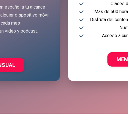
Clases d
en español a tu alcance
Más de 500 horas
alquier dispositivo móvil
Disfruta del conte
 cada mes
Nue
en video y podcast.
Acceso a cur
MEM
NSUAL