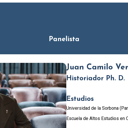
Panelista
Juan Camilo Ve
Historiador Ph. D.
Estudios
Universidad de la Sorbona (Par
Escuela de Altos Estudios en C