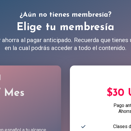
¿Aún no tienes membresía?
Elige tu membresía
ahorra al pagar anticipado. Recuerda que tienes
en la cual podrás acceder a todo el contenido.
l
/ Mes
$30
Pago an
Ahorr
Clases d
en español a tu alcance