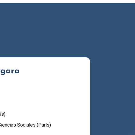
rgara
ís)
iencias Sociales (París)