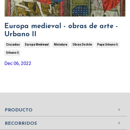
Europa medieval - obras de arte -
Urbano II
Cruzadas
Europa Medieval
Miniatura
Obras De Arte
Papa Urbano Ii
Urbano Ii
Dec 06, 2022
Mundo Islámico
Civilización Rusa
Iniciar sesión
PRODUCTO
Civilizaciones de la Antigüedad
Comprar suscripción
Ciudades del Mundo
RECORRIDOS
Contenidos
Edad Media
¿Quiénes somos?