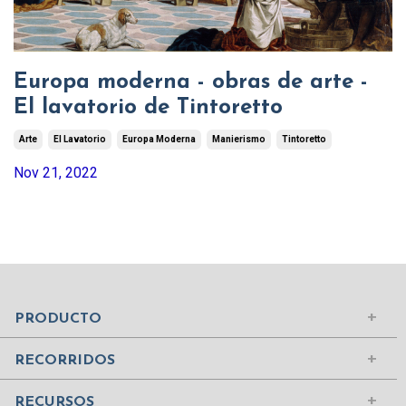
Europa moderna - obras de arte -
El lavatorio de Tintoretto
Arte
El Lavatorio
Europa Moderna
Manierismo
Tintoretto
Nov 21, 2022
Mundo Islámico
Civilización Rusa
Iniciar sesión
PRODUCTO
Civilizaciones de la Antigüedad
Comprar suscripción
Ciudades del Mundo
RECORRIDOS
Contenidos
Edad Media
¿Quiénes somos?
RECURSOS
Mujeres Históricas