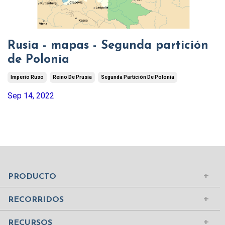
Rusia - mapas - Segunda partición
de Polonia
Imperio Ruso
Reino De Prusia
Segunda Partición De Polonia
Sep 14, 2022
Mundo Islámico
Civilización Rusa
Iniciar sesión
PRODUCTO
Civilizaciones de la Antigüedad
Comprar suscripción
Ciudades del Mundo
RECORRIDOS
Contenidos
Edad Media
¿Quiénes somos?
RECURSOS
Mujeres Históricas