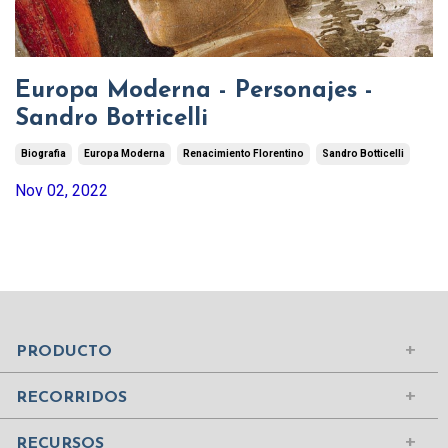
Europa Moderna - Personajes -
Sandro Botticelli
Biografia
Europa Moderna
Renacimiento Florentino
Sandro Botticelli
Nov 02, 2022
Mundo Islámico
Civilización Rusa
Iniciar sesión
PRODUCTO
Civilizaciones de la Antigüedad
Comprar suscripción
Ciudades del Mundo
RECORRIDOS
Contenidos
Edad Media
¿Quiénes somos?
RECURSOS
Mujeres Históricas