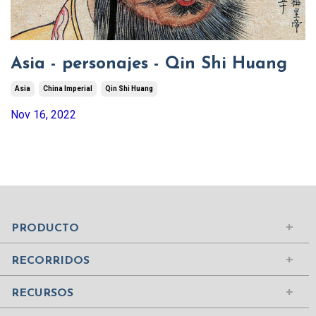
Asia - personajes - Qin Shi Huang
Asia
China Imperial
Qin Shi Huang
Nov 16, 2022
Mundo Islámico
Civilización Rusa
Iniciar sesión
PRODUCTO
Civilizaciones de la Antigüedad
Comprar suscripción
Ciudades del Mundo
RECORRIDOS
Contenidos
Edad Media
¿Quiénes somos?
RECURSOS
Mujeres Históricas
Contáctanos