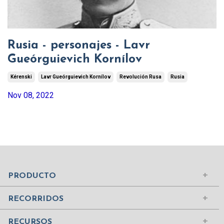
Rusia - personajes - Lavr
Gueórguievich Kornílov
Kérenski
Lavr Gueórguievich Kornílov
Revolución Rusa
Rusia
Nov 08, 2022
Mundo Islámico
Civilización Rusa
Iniciar sesión
PRODUCTO
Civilizaciones de la Antigüedad
Comprar suscripción
Ciudades del Mundo
RECORRIDOS
Contenidos
Edad Media
¿Quiénes somos?
RECURSOS
Mujeres Históricas