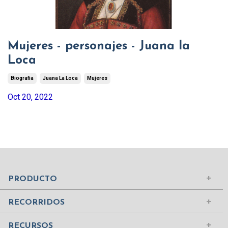
Mujeres - personajes - Juana la
Loca
Biografia
Juana La Loca
Mujeres
Oct 20, 2022
Mundo Islámico
Civilización Rusa
Iniciar sesión
PRODUCTO
Civilizaciones de la Antigüedad
Comprar suscripción
Ciudades del Mundo
RECORRIDOS
Contenidos
Edad Media
¿Quiénes somos?
RECURSOS
Mujeres Históricas