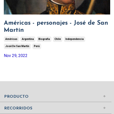
Américas - personajes - José de San
Martín
Américas
Argentina
Biografía
Chile
Independencia
José De San Martín
Perú
Nov 29, 2022
Mundo Islámico
Civilización Rusa
Iniciar sesión
PRODUCTO
Civilizaciones de la Antigüedad
Comprar suscripción
Ciudades del Mundo
RECORRIDOS
Contenidos
Edad Media
¿Quiénes somos?