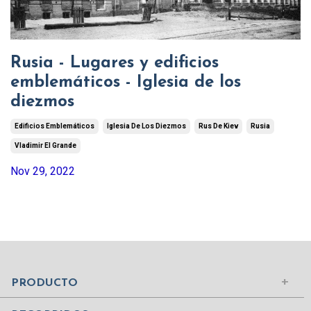
Rusia - Lugares y edificios
emblemáticos - Iglesia de los
diezmos
Edificios Emblemáticos
Iglesia De Los Diezmos
Rus De Kiev
Rusia
Vladimir El Grande
Nov 29, 2022
Mundo Islámico
Civilización Rusa
Iniciar sesión
PRODUCTO
Civilizaciones de la Antigüedad
Comprar suscripción
Ciudades del Mundo