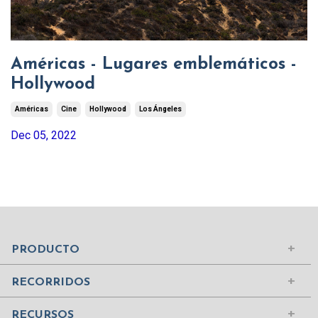
Américas - Lugares emblemáticos -
Hollywood
Américas
Cine
Hollywood
Los Ángeles
Dec 05, 2022
Mundo Islámico
Civilización Rusa
Iniciar sesión
PRODUCTO
Civilizaciones de la Antigüedad
Comprar suscripción
Ciudades del Mundo
RECORRIDOS
Contenidos
Edad Media
¿Quiénes somos?
RECURSOS
Mujeres Históricas