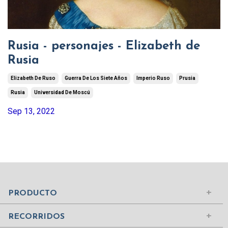
Rusia - personajes - Elizabeth de
Rusia
Elizabeth De Ruso
Guerra De Los Siete Años
Imperio Ruso
Prusia
Rusia
Universidad De Moscú
Sep 13, 2022
Mundo Islámico
Civilización Rusa
Iniciar sesión
PRODUCTO
Civilizaciones de la Antigüedad
Comprar suscripción
Ciudades del Mundo
RECORRIDOS
Contenidos
Edad Media
¿Quiénes somos?