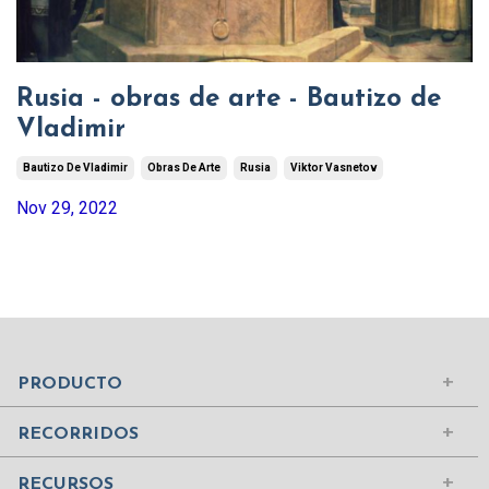
Rusia - obras de arte - Bautizo de
Vladimir
Bautizo De Vladimir
Obras De Arte
Rusia
Viktor Vasnetov
Nov 29, 2022
Mundo Islámico
Civilización Rusa
Iniciar sesión
PRODUCTO
Civilizaciones de la Antigüedad
Comprar suscripción
Ciudades del Mundo
RECORRIDOS
Contenidos
Edad Media
¿Quiénes somos?
RECURSOS
Mujeres Históricas