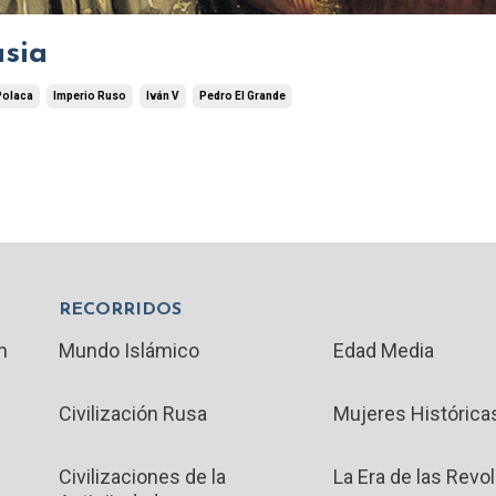
usia
Polaca
Imperio Ruso
Iván V
Pedro El Grande
RECORRIDOS
n
Mundo Islámico
Edad Media
Civilización Rusa
Mujeres Histórica
Civilizaciones de la
La Era de las Revo